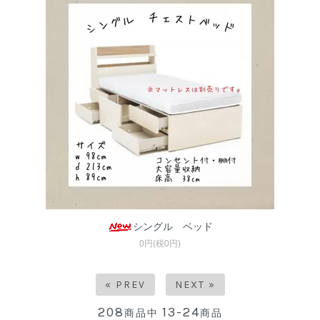
シングル ベッド
0円(税0円)
« PREV
NEXT »
208
13-24
商品中
商品