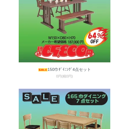
150巾ﾀﾞｲﾆﾝｸﾞ4点セット
0円(税0円)